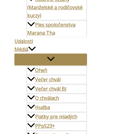
(Manželské a rodičovské
kurzy)
Ples spoločenstva
Marana Tha
Udalosti
Médiá
Oheň
Večer chvál
Večer chvál BJ
O chválach
Hudba
Piatky pre mladých
PPpS23+