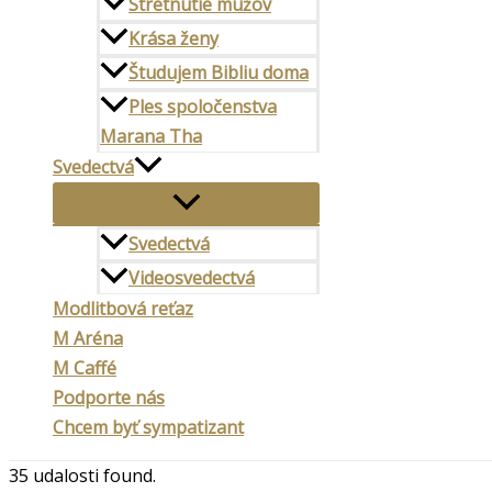
Stretnutie mužov
Krása ženy
Študujem Bibliu doma
Ples spoločenstva
Marana Tha
Svedectvá
Svedectvá
Videosvedectvá
Modlitbová reťaz
M Aréna
M Caffé
Podporte nás
Chcem byť sympatizant
35 udalosti found.