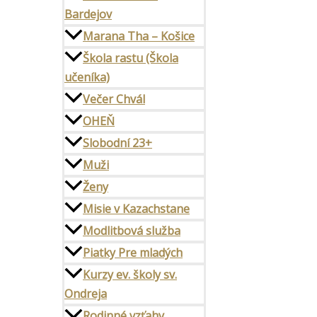
Bardejov
Marana Tha – Košice
Škola rastu (Škola
učeníka)
Večer Chvál
OHEŇ
Slobodní 23+
Muži
Ženy
Misie v Kazachstane
Modlitbová služba
Piatky Pre mladých
Kurzy ev. školy sv.
Ondreja
Rodinné vzťahy