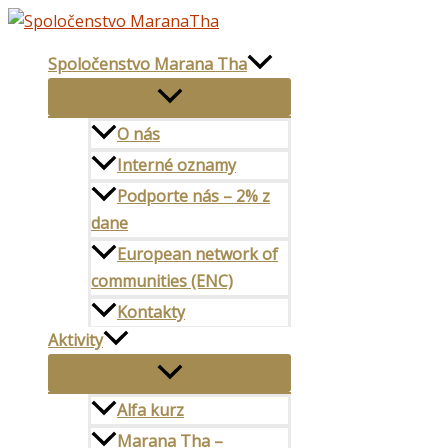
Udalosti
Preskočiť
pondelok
uto
na
Spoločenstvo Marana Tha
obsah
O nás
Interné oznamy
Podporte nás – 2% z
dane
European network of
communities (ENC)
Kontakty
Aktivity
Alfa kurz
Marana Tha –