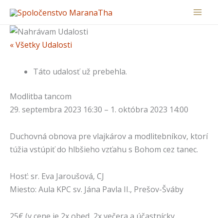
Preskočiť
na
obsah
« Všetky Udalosti
Táto udalosť už prebehla.
Modlitba tancom
29. septembra 2023
16:30
–
1. októbra 2023
14:00
Duchovná obnova pre vlajkárov a modlitebníkov, ktorí
túžia vstúpiť do hlbšieho vzťahu s Bohom cez tanec.
Hosť: sr. Eva Jaroušová, CJ
Miesto: Aula KPC sv. Jána Pavla II., Prešov-Šváby
25€
(v cene je 2x obed, 2x večera a účastnícky