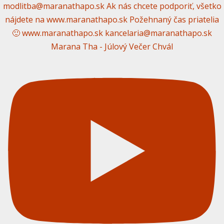
Marana Tha - Júlový Večer Chvál