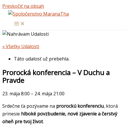
Preskočiť na obsah
« Všetky Udalosti
Táto udalosť už prebehla.
Prorocká konferencia – V Duchu a
Pravde
23. mája
8:00
–
24. mája
21:00
Srdečne ťa pozývame na
prorockú konferenciu
, ktorá
prinesie
hlboké povzbudenie, nové zjavenie a čerstvý
oheň pre tvoj život
.