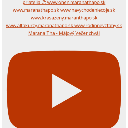
Marana Tha - Májový Večer chvál