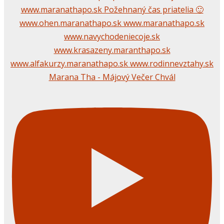
Marana Tha - Májový Večer Chvál