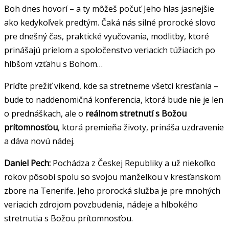
Boh dnes hovorí – a ty môžeš počuť Jeho hlas jasnejšie
ako kedykoľvek predtým. Čaká nás silné prorocké slovo
pre dnešný čas, praktické vyučovania, modlitby, ktoré
prinášajú prielom a spoločenstvo veriacich túžiacich po
hlbšom vzťahu s Bohom…
Príďte prežiť víkend, kde sa stretneme všetci kresťania –
bude to naddenomičná konferencia, ktorá bude nie je len
o prednáškach, ale o
reálnom stretnutí s Božou
prítomnosťou
, ktorá premieňa životy, prináša uzdravenie
a dáva novú nádej.
Daniel Pech:
Pochádza z Českej Republiky a už niekoľko
rokov pôsobí spolu so svojou manželkou v kresťanskom
zbore na Tenerife. Jeho prorocká služba je pre mnohých
veriacich zdrojom povzbudenia, nádeje a hlbokého
stretnutia s Božou prítomnosťou.