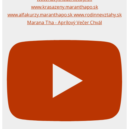
Marana Tha - Aprílový Večer Chvál