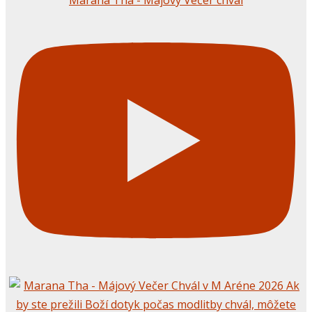
Marana Tha - Májový Večer chvál