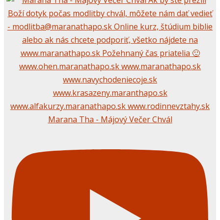
Marana Tha - Májový Večer Chvál