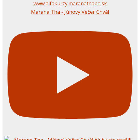
Marana Tha - Júnový Večer Chvál