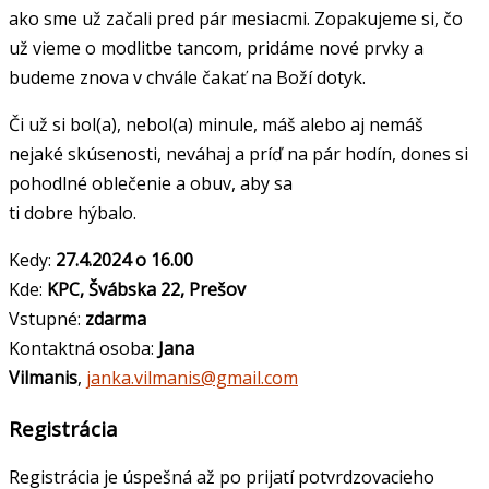
ako sme už začali pred pár mesiacmi. Zopakujeme si, čo
už vieme o modlitbe tancom, pridáme nové prvky a
budeme znova v chvále čakať na Boží dotyk.
Či už si bol(a), nebol(a) minule, máš alebo aj nemáš
nejaké skúsenosti, neváhaj a príď na pár hodín, dones si
pohodlné oblečenie a obuv, aby sa
ti dobre hýbalo.
Kedy:
27.4.2024 o 16.00
Kde:
KPC, Švábska 22, Prešov
Vstupné:
zdarma
Kontaktná osoba:
Jana
Vilmanis
,
janka.vilmanis@gmail.com
Registrácia
Registrácia je úspešná až po prijatí potvrdzovacieho